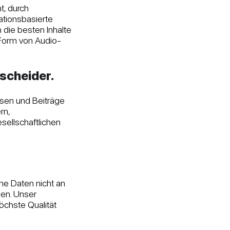
t, durch
ationsbasierte
h die besten Inhalte
Form von Audio-
scheider.​
ysen und Beiträge
rn,
esellschaftlichen
ine Daten nicht an
gen. Unser
öchste Qualität