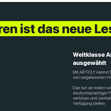
en ist das neue L
Weltklasse Ar
ausgewählt
Mit ARTICLY kannst D
von vorgelesenen Hör
Das tun wir indem wir
deutschsprachiger Pu
vertonen und zentra
Verfügung stellen.