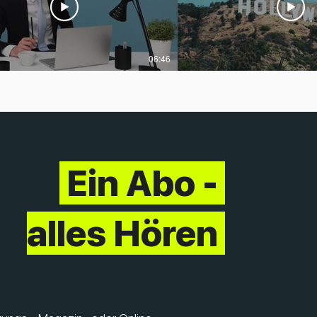
06:46
Ein Abo -
Freely
alles Hören