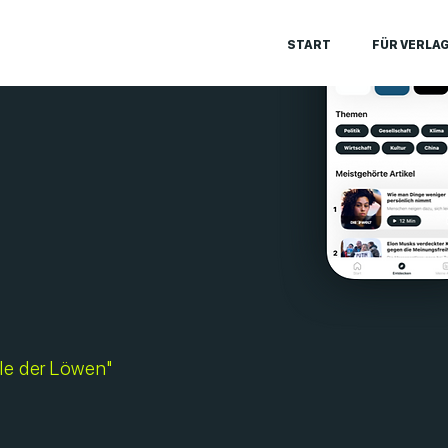
START
FÜR VERLA
le der Löwen"