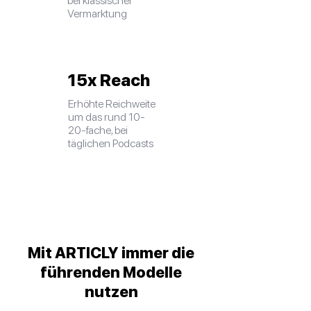
bei klassischer
Vermarktung
15x Reach
Erhöhte Reichweite
um das rund 10-
20-fache, bei
täglichen Podcasts
Mit ARTICLY immer die
führenden Modelle
nutzen